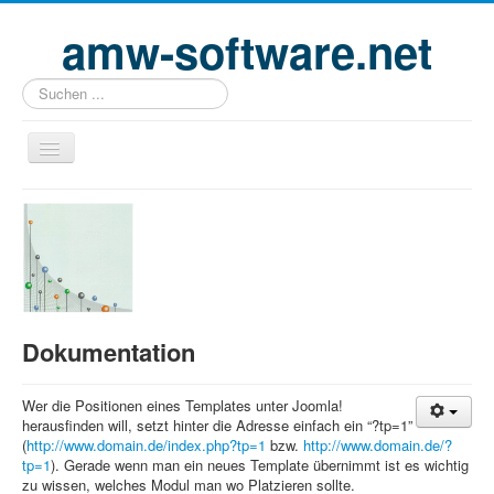
amw-software.net
Suchen
...
Home
Profil
Projekte
Partner
Dokumentation
Kontakt
Impressum
Wer die Positionen eines Templates unter Joomla!
herausfinden will, setzt hinter die Adresse einfach ein “?tp=1”
Datenschutz
(
http://www.domain.de/index.php?tp=1
bzw.
http://www.domain.de/?
tp=1
Login
). Gerade wenn man ein neues Template übernimmt ist es wichtig
zu wissen, welches Modul man wo Platzieren sollte.