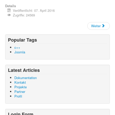
Aktuelle Seite:
Startseite
Kontakt
Uncategorised
Details
Dokumentation
Veröffentlicht: 07. April 2016
Zugriffe: 24569
Weiter
Popular Tags
c++
Joomla
Latest Articles
Dokumentation
Kontakt
Projekte
Partner
Profil
Login Form